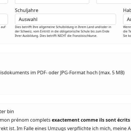
Schuljahre
Hab
 auf
Dies betrifft Ihre allgemeine Schulbildung in Ihrem Land und/oder in
Wenn 
der Schweiz, vom Eintritt in die obligatorische Schule bis zum Ende
die T
Ihrer Ausbildung. Dies betrifft NICHT die Französischkurse.
Sie k
sweisdokuments im PDF- oder JPG-Format hoch (max. 5 MB)
ter bin
t mon prénom complets
exactement comme ils sont écrits
rekt ist. Im Falle eines Umzugs verpflichte ich mich, mein