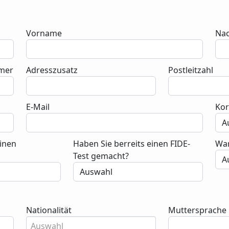
Vorname
Na
mer
Adresszusatz
Postleitzahl
E-Mail
Ko
einen
Haben Sie berreits einen FIDE-
War
Test gemacht?
Nationalität
Muttersprache
Auswahl