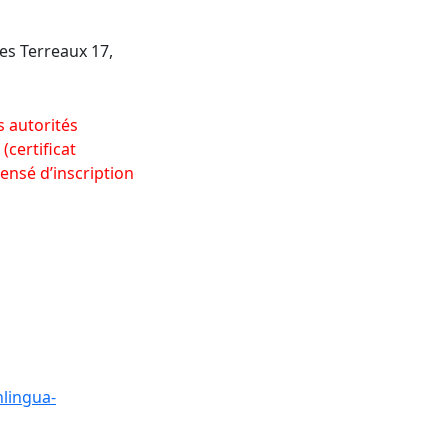
es Terreaux 17,
s autorités
certificat
pensé d’inscription
nlingua-