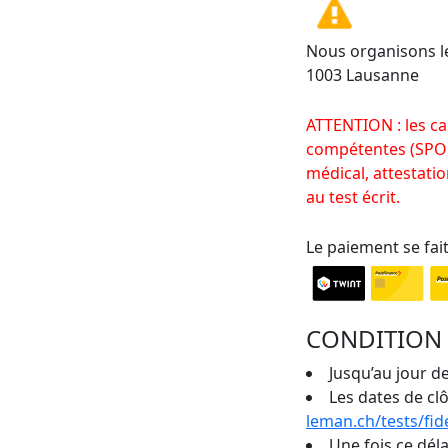
Nous organisons le
1003 Lausanne
ATTENTION : les ca
compétentes (SPOP
médical, attestatio
au test écrit.
Le paiement se fai
CONDITION 
Jusqu’au jour de
Les dates de cl
leman.ch/tests/fid
Une fois ce dél