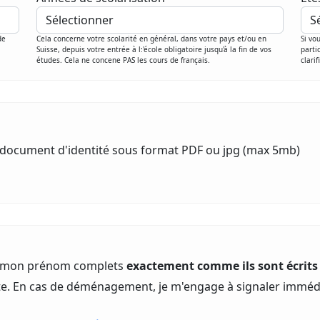
de
Cela concerne votre scolarité en général, dans votre pays et/ou en
Si vo
Suisse, depuis votre entrée à l:'école obligatoire jusqu'à la fin de vos
parti
études. Cela ne concene PAS les cours de français.
clarif
re document d'identité sous format PDF ou jpg (max 5mb)
t mon prénom complets
exactement comme ils sont écrits
ecte. En cas de déménagement, je m'engage à signaler im