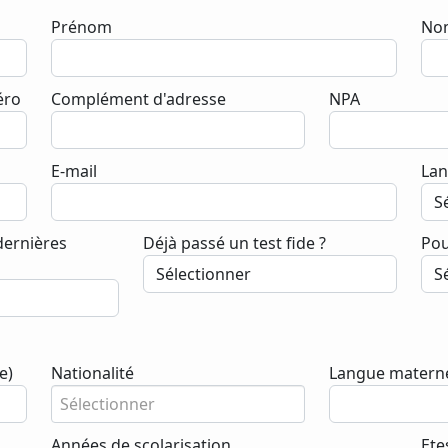
Prénom
Nom
ro
Complément d'adresse
NPA
E-mail
Lan
 dernières
Déjà passé un test fide ?
Pou
e)
Nationalité
Langue materne
Sélectionner
Années de scolarisation
Ete